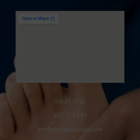
918 25 74 47
603 27 94 59
Info@clinicadelpiealro.com