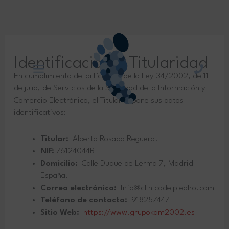
Ir
al
contenido
Identificación y Titularidad
En cumplimiento del artículo 10 de la Ley 34/2002, de 11
de julio, de Servicios de la Sociedad de la Información y
Comercio Electrónico, el Titular expone sus datos
identificativos:
Titular:
Alberto Rosado Reguero.
NIF:
76124044R
Domicilio:
Calle Duque de Lerma 7, Madrid -
España.
Correo electrónico:
Info@clinicadelpiealro.com
Teléfono de contacto:
918257447
Sitio Web:
https://www.grupokam2002.es